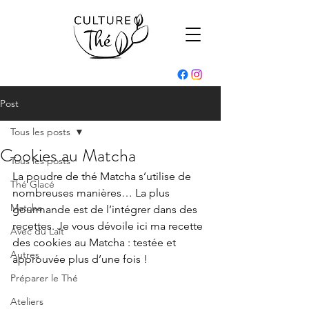
Post
Tous les posts
Cookies au Matcha
Tous les posts
La poudre de thé Matcha s’utilise de 
Thé Glacé
nombreuses manières… La plus 
Matcha
gourmande est de l’intégrer dans des 
recettes. Je vous dévoile ici ma recette 
Avec du Lait
des cookies au Matcha : testée et 
Autres
approuvée plus d’une fois !
Préparer le Thé
Ateliers