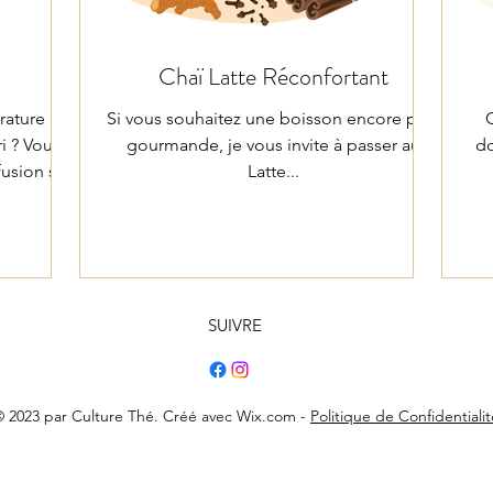
Chaï Latte Réconfortant
rature est
Si vous souhaitez une boisson encore plus
i ? Vous
gourmande, je vous invite à passer au
do
fusion sur
Latte...
oici un
pour vous
.
SUIVRE
 2023 par Culture Thé. Créé avec Wix.com -
Politique de Confidentialit